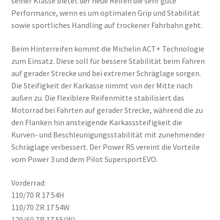
seiner Klasse bietet der neue Reifen die sehr gute
Performance, wenn es um optimalen Grip und Stabilität
sowie sportliches Handling auf trockener Fahrbahn geht.
Beim Hinterreifen kommt die Michelin ACT+ Technologie
zum Einsatz. Diese soll für bessere Stabilität beim Fahren
auf gerader Strecke und bei extremer Schräglage sorgen.
Die Steifigkeit der Karkasse nimmt von der Mitte nach
außen zu. Die flexiblere Reifenmitte stabilisiert das
Motorrad bei Fahrten auf gerader Strecke, während die zu
den Flanken hin ansteigende Karkasssteifigkeit die
Kurven- und Beschleunigungsstabilität mit zunehmender
Schräglage verbessert. Der Power RS vereint die Vorteile
vom Power 3 und dem Pilot SupersportEVO.
Vorderrad:
110/70 R 17 54H
110/70 ZR 17 54W
120/60 ZR 17 55(W)