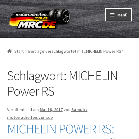
Zur
Zum
Menü
Navigation
Inhalt
springen
springen
Unterm
Reifen
öffnen
Start
Beiträge verschlagwortet mit „MICHELIN Power RS“
Unterm
Schläuche
öffnen
Schlagwort:
MICHELIN
Bestellvorgang
Unterm
Power RS
ABC
öffnen
Reifentest
Veröffentlicht am
Mai 18, 2017
von
Samuli /
motorradreifen.com.de
Unterm
Marken
MICHELIN POWER RS:
öffnen
Kontakt