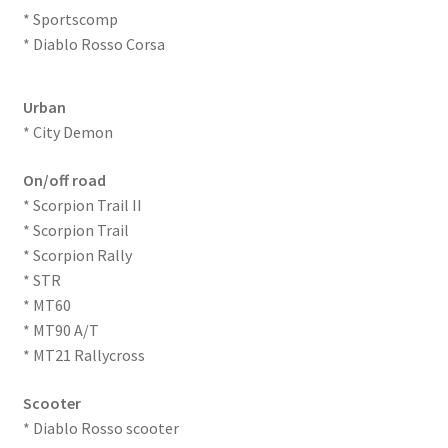
* Sportscomp
* Diablo Rosso Corsa
Urban
* City Demon
On/off road
* Scorpion Trail II
* Scorpion Trail
* Scorpion Rally
* STR
* MT60
* MT90 A/T
* MT21 Rallycross
Scooter
* Diablo Rosso scooter