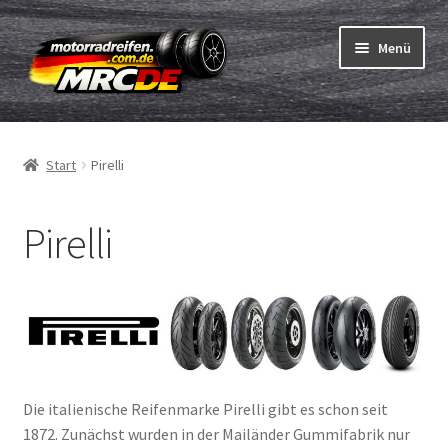
Zur
Zum
Menü
Navigation
Inhalt
springen
springen
Unterm
Reifen
öffnen
Start
Pirelli
Unterm
Schläuche
öffnen
Pirelli
Bestellvorgang
Unterm
ABC
öffnen
Reifentest
Unterm
Marken
öffnen
Die italienische Reifenmarke Pirelli gibt es schon seit
1872. Zunächst wurden in der Mailänder Gummifabrik nur
Avon