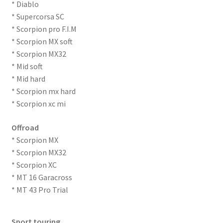
* Diablo
Mitas
* Supercorsa SC
* Scorpion pro F.I.M
Pirelli
* Scorpion MX soft
* Scorpion MX32
Shinko
* Mid soft
* Mid hard
Kontakt
* Scorpion mx hard
* Scorpion xc mi
Offroad
* Scorpion MX
* Scorpion MX32
* Scorpion XC
* MT 16 Garacross
* MT 43 Pro Trial
Sport touring