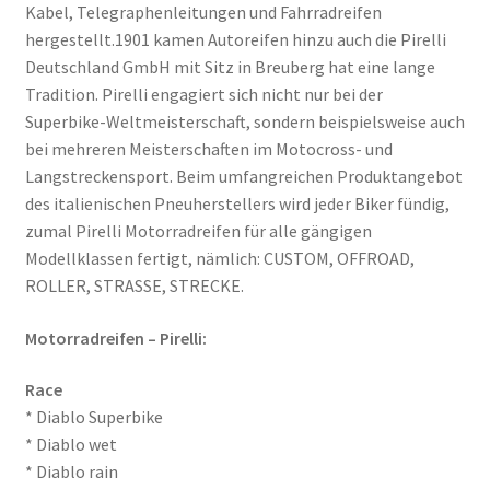
Kabel, Telegraphenleitungen und Fahrradreifen
hergestellt.1901 kamen Autoreifen hinzu auch die Pirelli
Bridgestone
Deutschland GmbH mit Sitz in Breuberg hat eine lange
Tradition. Pirelli engagiert sich nicht nur bei der
CST
Superbike-Weltmeisterschaft, sondern beispielsweise auch
bei mehreren Meisterschaften im Motocross- und
Continental
Langstreckensport. Beim umfangreichen Produktangebot
des italienischen Pneuherstellers wird jeder Biker fündig,
Dunlop
zumal Pirelli Motorradreifen für alle gängigen
Modellklassen fertigt, nämlich: CUSTOM, OFFROAD,
Heidenau
ROLLER, STRASSE, STRECKE.
Motorradreifen – Pirelli:
Maxxis
Race
Metzeler
* Diablo Superbike
* Diablo wet
Michelin
* Diablo rain