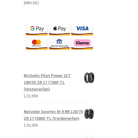
(MRCDE)
Michelin Pilot Power 2CT
180/55 ZR 17 (73W) TL
(Hinterreifen)
123,95
€
Metzeler Sportec M-9 RR 120/70
ZR 17 (58W) TL (Vorderreifen)
120,95
€