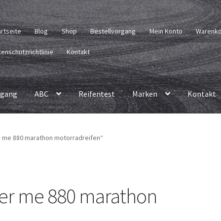
artseite
Blog
Shop
Bestellvorgang
Mein Konto
Warenk
enschutzrichtlinie
Kontakt
rgang
ABC
Reifentest
Marken
Kontakt
r me 880 marathon motorradreifen“
er me 880 marathon