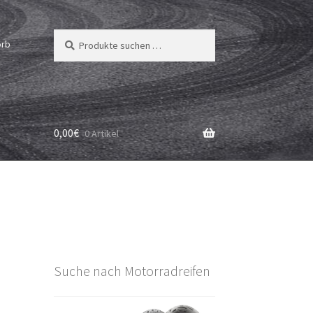
Suchen
Suchen
orb
nach:
0,00
€
0 Artikel
Suche nach Motorradreifen