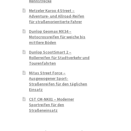
Rennstrecke
Metzeler Karoo 4 Street –
Adventure- und Allroad-Reifen
für straßenorientierte Fahrer
Dunlop Geomax MX34 –
Motocrossreifen für weiche bis
mittlere Böden
Dunlop ScootSmart 2 –
Rollerreifen für Stadtverkehr und
Tourenfahrten
Mitas Street Force –
Ausgewogener Sport-
Straßenreifen für den täglichen
Einsatz
CST CM-NK01 – Moderner
Sportreifen für den
Straßeneinsatz