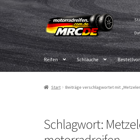
Zur
Zum
St
Navigation
Inhalt
springen
springen
Dat
Reifen
Schläuche
Bestellvo
Start
Beiträge verschlagwortet mit „Metzele
Schlagwort:
Metzel
motorradreifen