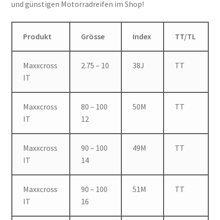
und günstigen Motorradreifen im Shop!
Produkt
Grösse
Index
TT/TL
Maxxcross
2.75 – 10
38J
TT
IT
Maxxcross
80 – 100
50M
TT
IT
12
Maxxcross
90 – 100
49M
TT
IT
14
Maxxcross
90 – 100
51M
TT
IT
16