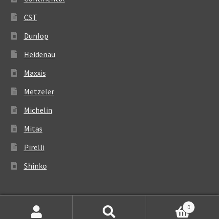
CST
Dunlop
Heidenau
Maxxis
Metzeler
Michelin
Mitas
Pirelli
Shinko
0
Suchen
Suchen