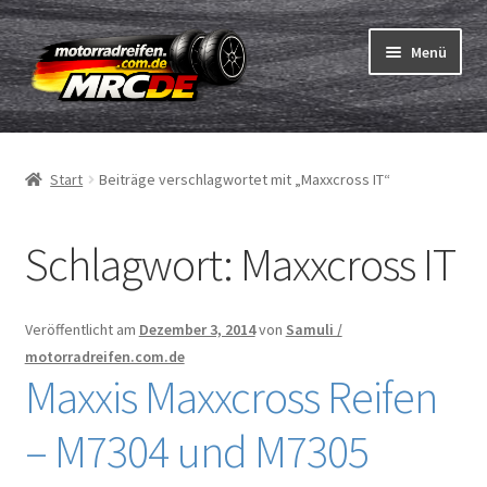
Zur
Zum
Menü
Navigation
Inhalt
springen
springen
Unterm
Reifen
öffnen
Start
Beiträge verschlagwortet mit „Maxxcross IT“
Unterm
Schläuche
öffnen
Schlagwort:
Maxxcross IT
Bestellvorgang
Unterm
ABC
öffnen
Veröffentlicht am
Dezember 3, 2014
von
Samuli /
motorradreifen.com.de
Reifentest
Maxxis Maxxcross Reifen
Unterm
Marken
– M7304 und M7305
öffnen
Kontakt