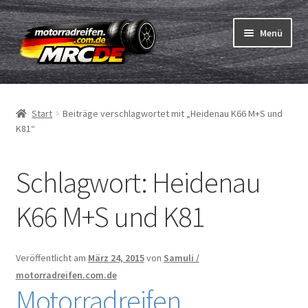
Zur
Zum
Menü
Navigation
Inhalt
springen
springen
Unterm
Reifen
öffnen
Start
Beiträge verschlagwortet mit „Heidenau K66 M+S und
Unterm
Schläuche
K81“
öffnen
Bestellvorgang
Schlagwort:
Heidenau
Unterm
ABC
K66 M+S und K81
öffnen
Reifentest
Veröffentlicht am
März 24, 2015
von
Samuli /
Unterm
Marken
motorradreifen.com.de
öffnen
Motorradreifen
Kontakt