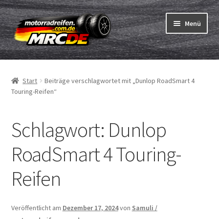
Zur
Zum
Menü
Navigation
Inhalt
springen
springen
Unterm
Reifen
öffnen
Start
Beiträge verschlagwortet mit „Dunlop RoadSmart 4
Unterm
Schläuche
Touring-Reifen“
öffnen
Bestellvorgang
Schlagwort:
Dunlop
Unterm
ABC
RoadSmart 4 Touring-
öffnen
Reifentest
Reifen
Unterm
Marken
öffnen
Veröffentlicht am
Dezember 17, 2024
von
Samuli /
Kontakt