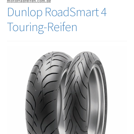
motorradreifen.com.de
Dunlop RoadSmart 4
Touring-Reifen