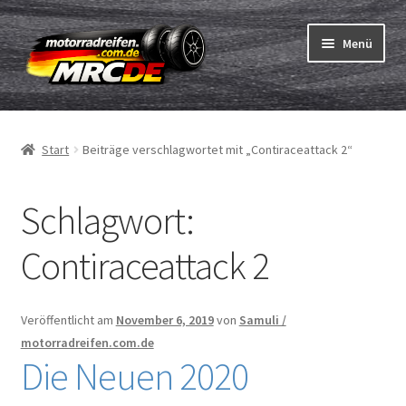
Zur
Zum
Menü
Navigation
Inhalt
springen
springen
Unterm
Reifen
öffnen
Start
Beiträge verschlagwortet mit „Contiraceattack 2“
Unterm
Schläuche
öffnen
Schlagwort:
Bestellvorgang
Unterm
Contiraceattack 2
ABC
öffnen
Reifentest
Veröffentlicht am
November 6, 2019
von
Samuli /
motorradreifen.com.de
Unterm
Marken
Die Neuen 2020
öffnen
Kontakt