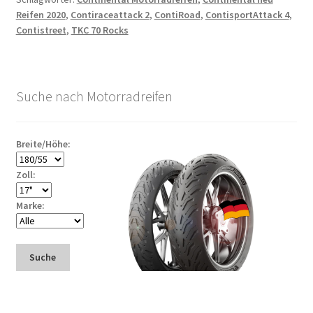
Reifen 2020
,
Contiraceattack 2
,
ContiRoad
,
ContisportAttack 4
,
Contistreet
,
TKC 70 Rocks
Suche nach Motorradreifen
Breite/Höhe:
Zoll:
Marke:
Suche