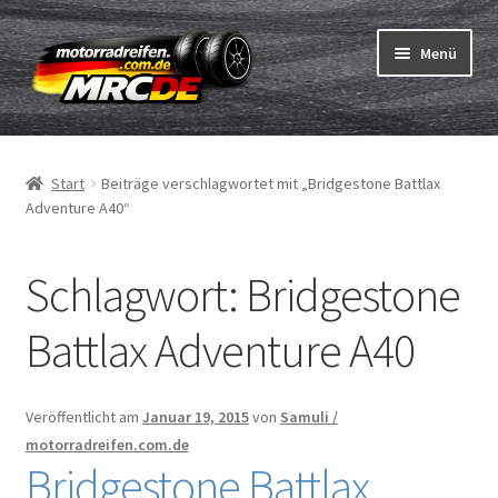
Zur
Zum
Menü
Navigation
Inhalt
springen
springen
Unterm
Reifen
öffnen
Start
Beiträge verschlagwortet mit „Bridgestone Battlax
Unterm
Schläuche
Adventure A40“
öffnen
Bestellvorgang
Schlagwort:
Bridgestone
Unterm
ABC
Battlax Adventure A40
öffnen
Reifentest
Veröffentlicht am
Januar 19, 2015
von
Samuli /
Unterm
Marken
motorradreifen.com.de
öffnen
Bridgestone Battlax
Kontakt