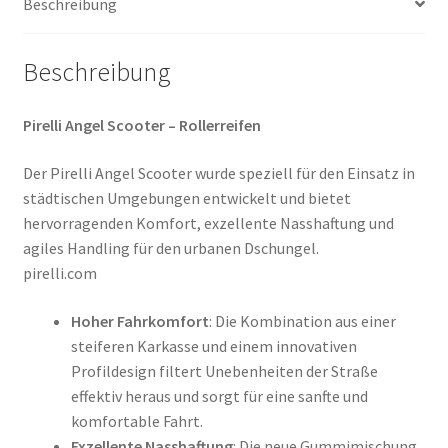
Beschreibung
Menge
Beschreibung
Pirelli Angel Scooter – Rollerreifen
Der Pirelli Angel Scooter wurde speziell für den Einsatz in
städtischen Umgebungen entwickelt und bietet
hervorragenden Komfort, exzellente Nasshaftung und
agiles Handling für den urbanen Dschungel.
pirelli.com
Hoher Fahrkomfort
: Die Kombination aus einer
steiferen Karkasse und einem innovativen
Profildesign filtert Unebenheiten der Straße
effektiv heraus und sorgt für eine sanfte und
komfortable Fahrt.
Exzellente Nasshaftung
: Die neue Gummimischung