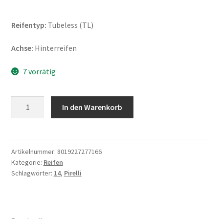
Reifentyp:
Tubeless (TL)
Achse:
Hinterreifen
7 vorrätig
Pirelli
In den Warenkorb
Angel
Scooter
140/70
-
Artikelnummer:
8019227277166
Kategorie:
Reifen
14
Schlagwörter:
14
,
Pirelli
68P
Rf.
TL
(Hinterreifen)