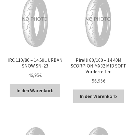
IRC 110/80 – 14 59L URBAN
Pirelli 80/100 – 14 40M
SNOW SN-23
SCORPION MX32 MID SOFT
Vorderreifen
46,95
€
56,95
€
In den Warenkorb
In den Warenkorb