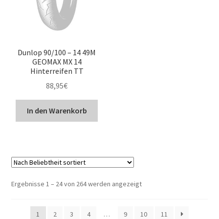
Dunlop 90/100 – 14 49M
GEOMAX MX 14
Hinterreifen TT
88,95
€
In den Warenkorb
Nach
Ergebnisse 1 – 24 von 264 werden angezeigt
Beliebtheit
sortiert
1
2
3
4
…
9
10
11