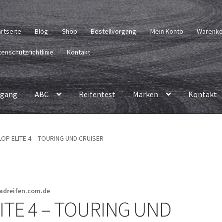
artseite
Blog
Shop
Bestellvorgang
Mein Konto
Warenk
enschutzrichtlinie
Kontakt
rgang
ABC
Reifentest
Marken
Kontakt
OP ELITE 4 – TOURING UND CRUISER
radreifen.com.de
TE 4 – TOURING UND