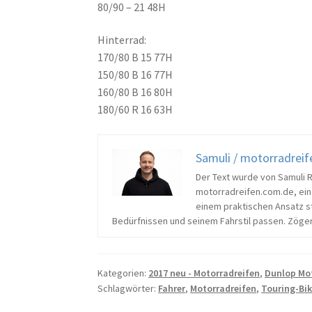
80/90 – 21 48H
Hinterrad:
170/80 B 15 77H
150/80 B 16 77H
160/80 B 16 80H
180/60 R 16 63H
Samuli / motorradrei
Der Text wurde von Samuli 
motorradreifen.com.de, ein
einem praktischen Ansatz ste
Bedürfnissen und seinem Fahrstil passen. Zöger
Kategorien:
2017 neu - Motorradreifen
,
Dunlop Mo
Schlagwörter:
Fahrer
,
Motorradreifen
,
Touring-Bi