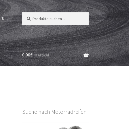
Suchen
Suchen
orb
nach:
0,00
€
0 Artikel
Suche nach Motorradreifen