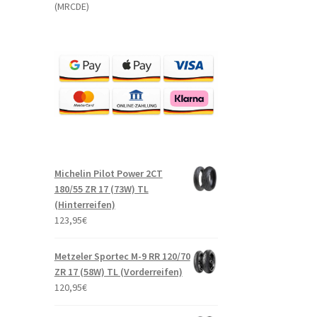
(MRCDE)
Michelin Pilot Power 2CT
180/55 ZR 17 (73W) TL
(Hinterreifen)
123,95
€
Metzeler Sportec M-9 RR 120/70
ZR 17 (58W) TL (Vorderreifen)
120,95
€