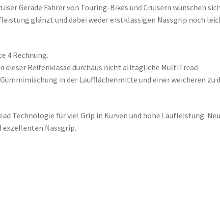
ruiser Gerade Fahrer von Touring-Bikes und Cruisern wünschen sic
fleistung glänzt und dabei weder erstklassigen Nassgrip noch lei
te 4 Rechnung.
in dieser Reifenklasse durchaus nicht alltägliche MultiTread-
 Gummimischung in der Laufflächenmitte und einer weicheren zu 
ead Technologie für viel Grip in Kurven und hohe Laufleistung. Ne
d exzellenten Nassgrip.