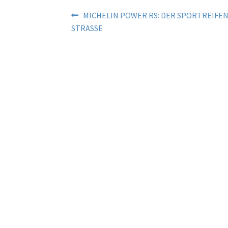
Beitragsnavigation
Vorheriger
MICHELIN POWER RS: DER SPORTREIFEN
Beitrag:
STRASSE