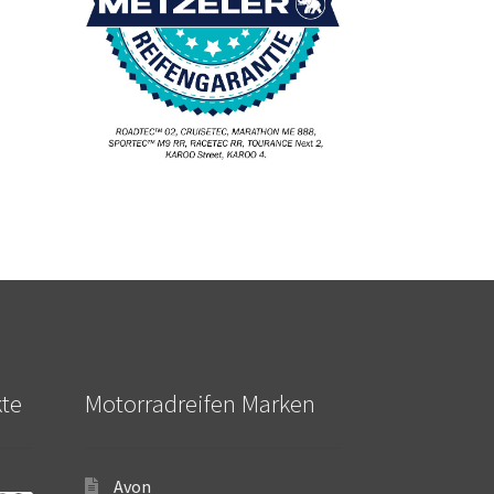
kte
Motorradreifen Marken
Avon