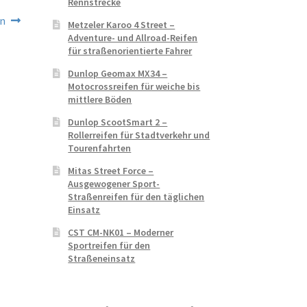
Rennstrecke
en
Metzeler Karoo 4 Street –
Adventure- und Allroad-Reifen
für straßenorientierte Fahrer
Dunlop Geomax MX34 –
Motocrossreifen für weiche bis
mittlere Böden
Dunlop ScootSmart 2 –
Rollerreifen für Stadtverkehr und
Tourenfahrten
Mitas Street Force –
Ausgewogener Sport-
Straßenreifen für den täglichen
Einsatz
CST CM-NK01 – Moderner
Sportreifen für den
Straßeneinsatz