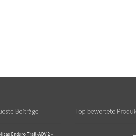
este Beiträge
Top bewertete Produ
Mitas Enduro Trail-ADV 2 –