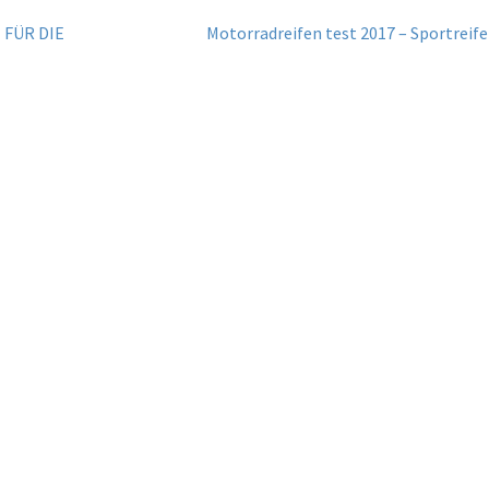
Nächster
 FÜR DIE
Motorradreifen test 2017 – Sportreif
Beitrag: