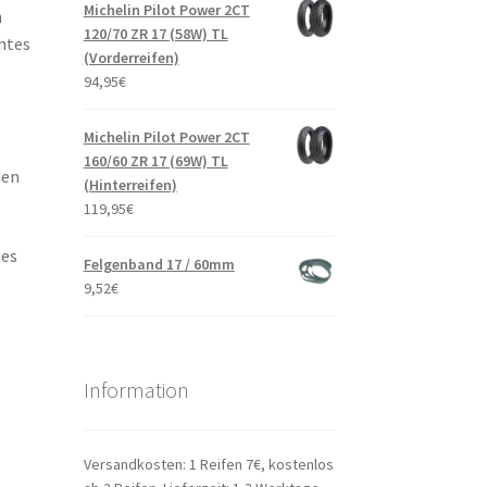
Michelin Pilot Power 2CT
h
120/70 ZR 17 (58W) TL
chtes
(Vorderreifen)
94,95
€
Michelin Pilot Power 2CT
160/60 ZR 17 (69W) TL
den
(Hinterreifen)
119,95
€
ues
Felgenband 17 / 60mm
9,52
€
Information
Versandkosten: 1 Reifen 7€, kostenlos