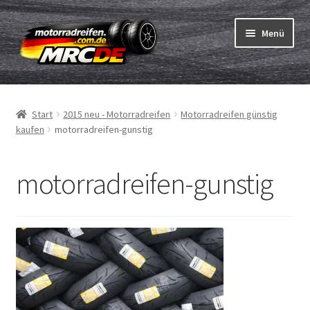
Zur
Zum
Menü
Navigation
Inhalt
springen
springen
Unterm
Reifen
öffnen
Start
2015 neu - Motorradreifen
Motorradreifen günstig
Unterm
Schläuche
kaufen
motorradreifen-gunstig
öffnen
Bestellvorgang
motorradreifen-gunstig
Unterm
ABC
öffnen
Reifentest
Unterm
Marken
öffnen
Kontakt