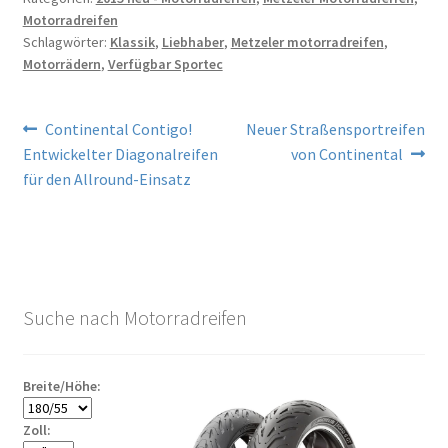
Motorradreifen
Schlagwörter:
Klassik
,
Liebhaber
,
Metzeler motorradreifen
,
Motorrädern
,
Verfügbar Sportec
Beitragsnavigation
Vorheriger
Nächster
Continental Contigo!
Neuer Straßensportreifen
Beitrag:
Beitrag:
Entwickelter Diagonalreifen
von Continental
für den Allround-Einsatz
Suche nach Motorradreifen
Breite/Höhe:
Zoll: