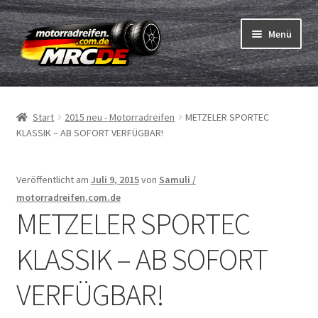
Zur
Zum
Menü
Navigation
Inhalt
springen
springen
Unterm
Reifen
öffnen
Start
2015 neu - Motorradreifen
METZELER SPORTEC
Unterm
Schläuche
KLASSIK – AB SOFORT VERFÜGBAR!
öffnen
Bestellvorgang
Veröffentlicht am
Juli 9, 2015
von
Samuli /
Unterm
motorradreifen.com.de
ABC
METZELER SPORTEC
öffnen
Reifentest
KLASSIK – AB SOFORT
Unterm
Marken
VERFÜGBAR!
öffnen
Kontakt