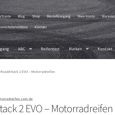
artseite
Blog
Shop
Bestellvorgang
Mein Konto
Warenk
enschutzrichtlinie
Kontakt
rgang
ABC
Reifentest
Marken
Kontakt
l RoadAttack 2 EVO – Motorradreifen
torradreifen.com.de
tack 2 EVO – Motorradreifen