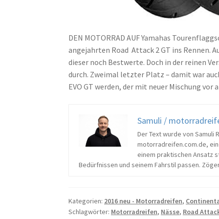
DEN MOTORRAD AUF Yamahas Tourenflaggschif
angejahrten Road Attack 2 GT ins Rennen. A
dieser noch Bestwerte. Doch in der reinen V
durch. Zweimal letzter Platz – damit war au
EVO GT werden, der mit neuer Mischung vor al
Samuli / motorradrei
Der Text wurde von Samuli 
motorradreifen.com.de, ein
einem praktischen Ansatz ste
Bedürfnissen und seinem Fahrstil passen. Zöger
Kategorien:
2016 neu - Motorradreifen
,
Continenta
Schlagwörter:
Motorradreifen
,
Nässe
,
Road Attac