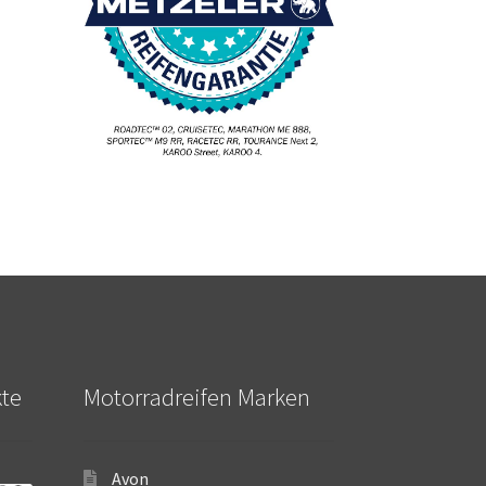
kte
Motorradreifen Marken
Avon