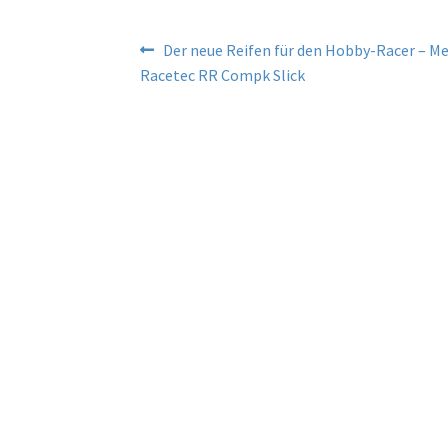
Beitragsnavigation
Vorheriger
Der neue Reifen für den Hobby-Racer – Me
Beitrag:
Racetec RR Compk Slick