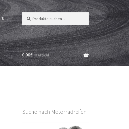
Suchen
Suchen
orb
nach:
0,00
€
0 Artikel
Suche nach Motorradreifen