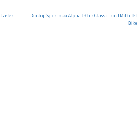
Nächster
tzeler
Dunlop Sportmax Alpha 13 für Classic- und Mittelk
Beitrag:
Bik