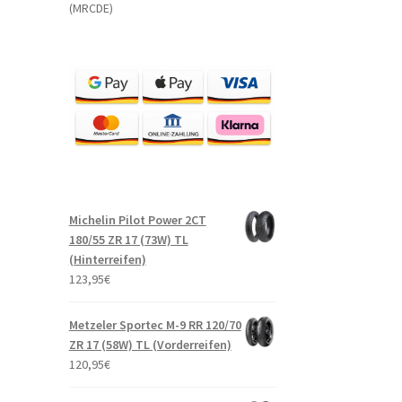
(MRCDE)
Michelin Pilot Power 2CT
180/55 ZR 17 (73W) TL
(Hinterreifen)
123,95
€
Metzeler Sportec M-9 RR 120/70
ZR 17 (58W) TL (Vorderreifen)
120,95
€