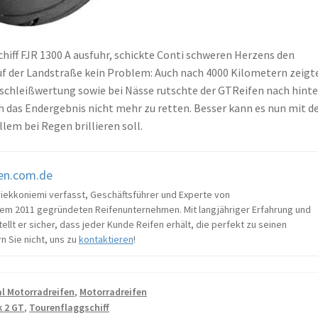
f FJR 1300 A ausfuhr, schickte Conti schweren Herzens den
uf der Landstraße kein Problem: Auch nach 4000 Kilometern zeigt
erschleißwertung sowie bei Nässe rutschte der GTReifen nach hint
ch das Endergebnis nicht mehr zu retten. Besser kann es nun mit 
lem bei Regen brillieren soll.
fen.com.de
Riekkoniemi verfasst, Geschäftsführer und Experte von
em 2011 gegründeten Reifenunternehmen. Mit langjähriger Erfahrung und
llt er sicher, dass jeder Kunde Reifen erhält, die perfekt zu seinen
n Sie nicht, uns zu
kontaktieren
!
l Motorradreifen
,
Motorradreifen
k 2 GT
,
Tourenflaggschiff