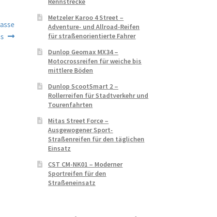
Rennstrecke
Metzeler Karoo 4 Street –
lasse
Adventure- und Allroad-Reifen
für straßenorientierte Fahrer
es
Dunlop Geomax MX34 –
Motocrossreifen für weiche bis
mittlere Böden
Dunlop ScootSmart 2 –
Rollerreifen für Stadtverkehr und
Tourenfahrten
Mitas Street Force –
Ausgewogener Sport-
Straßenreifen für den täglichen
Einsatz
CST CM-NK01 – Moderner
Sportreifen für den
Straßeneinsatz