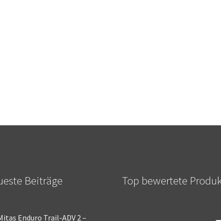
este Beiträge
Top bewertete Produ
Mitas Enduro Trail-ADV 2 –