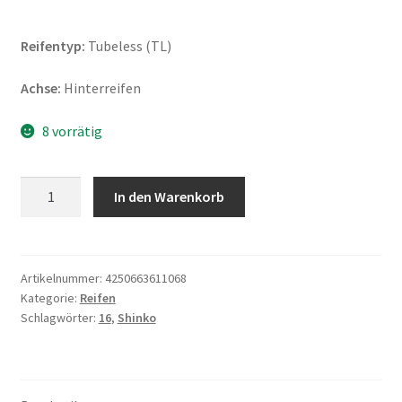
Reifentyp:
Tubeless (TL)
Achse:
Hinterreifen
8 vorrätig
Shinko
In den Warenkorb
SR-
777
WW
130/90
Artikelnummer:
4250663611068
Kategorie:
Reifen
B
Schlagwörter:
16
,
Shinko
16
73H
TL
(Hinterreifen)