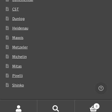
CST
Dunlop
Heidenau
Maxxis
Metzeler
Michelin
Mitas
Pirelli
Shinko
0
Suchen
Suchen