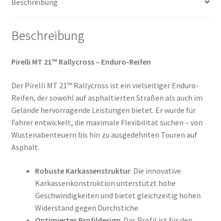
Beschreibung
(Vorderreifen)
Menge
Beschreibung
Pirelli MT 21™ Rallycross – Enduro-Reifen
Der Pirelli MT 21™ Rallycross ist ein vielseitiger Enduro-
Reifen, der sowohl auf asphaltierten Straßen als auch im
Gelände hervorragende Leistungen bietet. Er wurde für
Fahrer entwickelt, die maximale Flexibilität suchen – von
Wüstenabenteuern bis hin zu ausgedehnten Touren auf
Asphalt.
Robuste Karkassenstruktur
: Die innovative
Karkassenkonstruktion unterstützt hohe
Geschwindigkeiten und bietet gleichzeitig hohen
Widerstand gegen Durchstiche.
Optimiertes Profildesign
: Das Profil ist für den