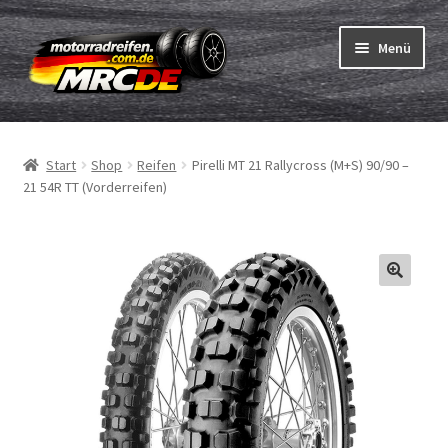
Zur
Zum
Menü
Navigation
Inhalt
springen
springen
Unterm
Reifen
öffnen
Start
Shop
Reifen
Pirelli MT 21 Rallycross (M+S) 90/90 –
Unterm
Schläuche
21 54R TT (Vorderreifen)
öffnen
Bestellvorgang
Unterm
ABC
öffnen
Reifentest
Unterm
Marken
öffnen
Kontakt