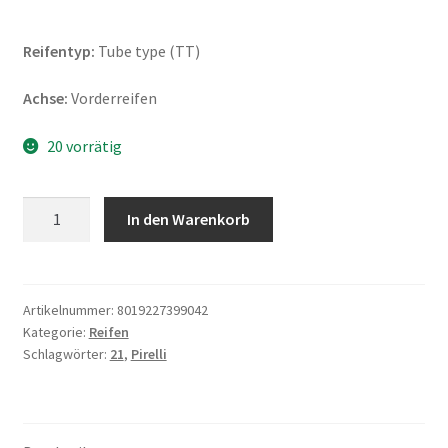
Reifentyp:
Tube type (TT)
Achse:
Vorderreifen
20 vorrätig
Pirelli
In den Warenkorb
MT
21
Rallycross
(M+S)
Artikelnummer:
8019227399042
Kategorie:
Reifen
90/90
Schlagwörter:
21
,
Pirelli
-
21
54R
TT