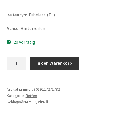
Reifentyp:
Tubeless (TL)
Achse:
Hinterreifen
20 vorrätig
Pirelli
In den Warenkorb
Diablo
Rosso
III
240/45
Artikelnummer:
8019227271782
Kategorie:
Reifen
ZR
Schlagwörter:
17
,
Pirelli
17
(82W)
TL
(Hinterreifen)