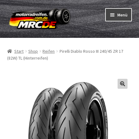
Zur
Zum
Menü
Navigation
Inhalt
springen
springen
Unterm
Reifen
öffnen
Start
Shop
Reifen
Pirelli Diablo Rosso III 240/45 ZR 17
Unterm
Schläuche
(82W) TL (Hinterreifen)
öffnen
Bestellvorgang
Unterm
ABC
öffnen
Reifentest
Unterm
Marken
öffnen
Kontakt