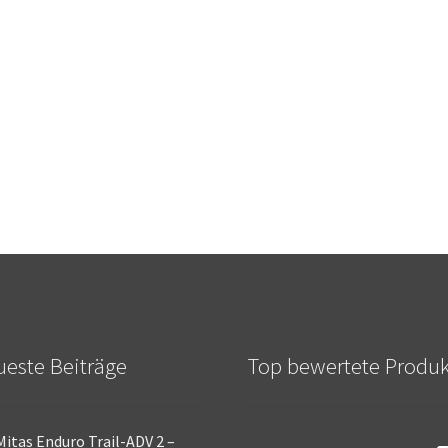
este Beiträge
Top bewertete Produ
Mitas Enduro Trail-ADV 2 –