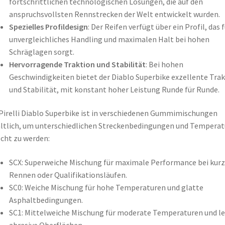
fortschrittlichen technologischen Lösungen, die auf den
anspruchsvollsten Rennstrecken der Welt entwickelt wurden.
Spezielles Profildesign
: Der Reifen verfügt über ein Profil, das f
unvergleichliches Handling und maximalen Halt bei hohen
Schräglagen sorgt.
Hervorragende Traktion und Stabilität
: Bei hohen
Geschwindigkeiten bietet der Diablo Superbike exzellente Tra
und Stabilität, mit konstant hoher Leistung Runde für Runde.
Pirelli Diablo Superbike ist in verschiedenen Gummimischungen
ltlich, um unterschiedlichen Streckenbedingungen und Tempera
cht zu werden:
SCX: Superweiche Mischung für maximale Performance bei kur
Rennen oder Qualifikationsläufen.
SC0: Weiche Mischung für hohe Temperaturen und glatte
Asphaltbedingungen.
SC1: Mittelweiche Mischung für moderate Temperaturen und le
abrasive Oberflächen.