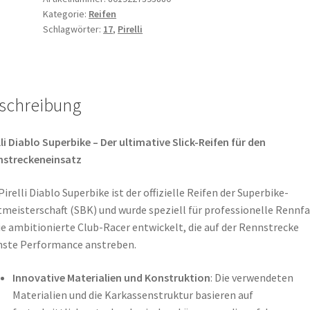
Kategorie:
Reifen
R
Schlagwörter:
17
,
Pirelli
17
NHS
TL
(Hinterreifen)
schreibung
Menge
lli Diablo Superbike – Der ultimative Slick-Reifen für den
nstreckeneinsatz
Pirelli Diablo Superbike ist der offizielle Reifen der Superbike-
meisterschaft (SBK) und wurde speziell für professionelle Rennf
e ambitionierte Club-Racer entwickelt, die auf der Rennstrecke
ste Performance anstreben.
Innovative Materialien und Konstruktion
: Die verwendeten
Materialien und die Karkassenstruktur basieren auf