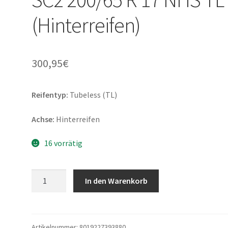
(Hinterreifen)
300,95
€
Reifentyp:
Tubeless (TL)
Achse:
Hinterreifen
16 vorrätig
Pirelli
In den Warenkorb
Diablo
Superbike
SC2
200/65
Artikelnummer:
8019227393880