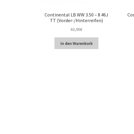
Continental LB WW 3.50 – 8 46J
Con
TT (Vorder-/Hinterreifen)
63,95
€
In den Warenkorb