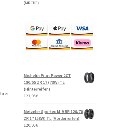
(MRCDE)
Michelin Pilot Power 2CT
180/55 ZR 17 (73W) TL
(Hinterreifen)
ahrer
123,95
€
Metzeler Sportec M-9 RR 120/70
ZR 17 (58W) TL (Vorderreifen)
120,95
€