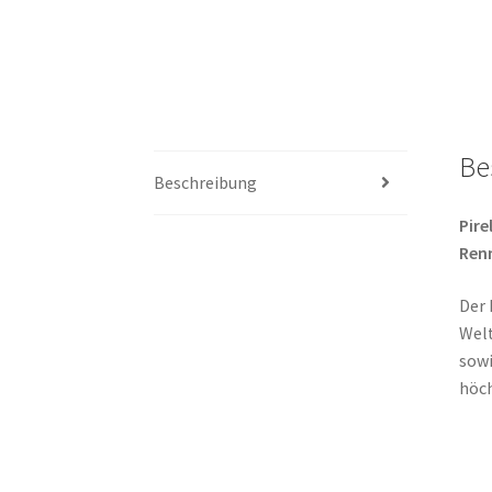
Be
Beschreibung
Pire
Ren
Der 
Welt
sowi
höch