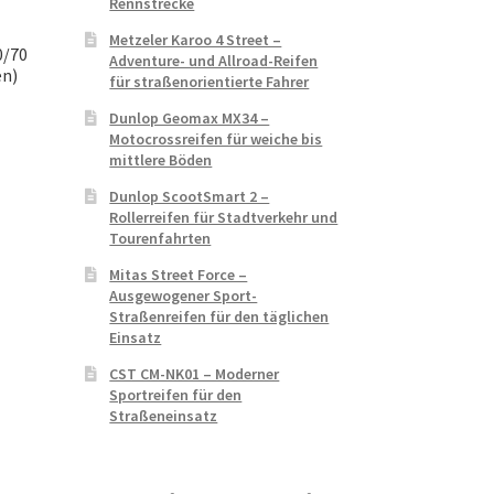
Rennstrecke
Metzeler Karoo 4 Street –
0/70
Adventure- und Allroad-Reifen
en)
für straßenorientierte Fahrer
Dunlop Geomax MX34 –
Motocrossreifen für weiche bis
mittlere Böden
Dunlop ScootSmart 2 –
Rollerreifen für Stadtverkehr und
Tourenfahrten
Mitas Street Force –
Ausgewogener Sport-
Straßenreifen für den täglichen
Einsatz
CST CM-NK01 – Moderner
Sportreifen für den
Straßeneinsatz