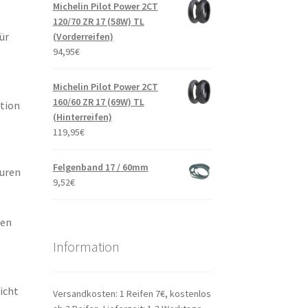
Michelin Pilot Power 2CT
120/70 ZR 17 (58W) TL
ür
(Vorderreifen)
94,95
€
Michelin Pilot Power 2CT
160/60 ZR 17 (69W) TL
ktion
(Hinterreifen)
119,95
€
Felgenband 17 / 60mm
turen
9,52
€
zen
Information
icht
Versandkosten: 1 Reifen 7€, kostenlos