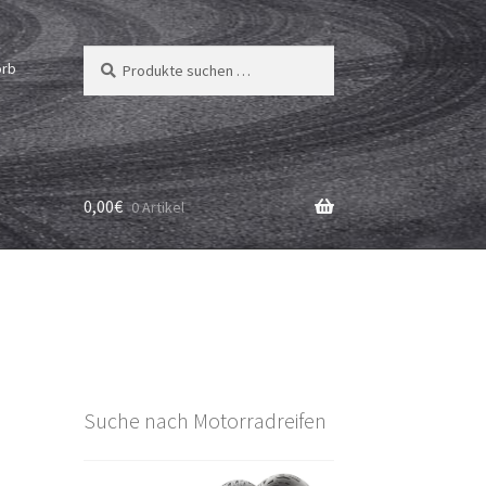
Suchen
Suchen
orb
nach:
0,00
€
0 Artikel
Suche nach Motorradreifen