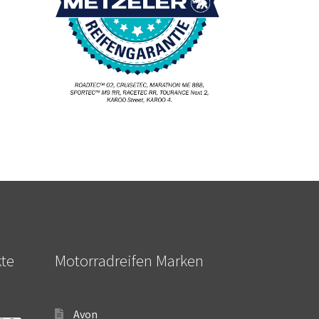
kte
Motorradreifen Marken
Avon