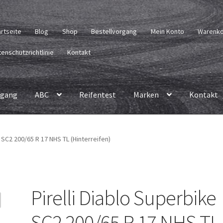
artseite
Blog
Shop
Bestellvorgang
Mein Konto
Warenk
enschutzrichtlinie
Kontakt
rgang
ABC
Reifentest
Marken
Kontakt
e SC2 200/65 R 17 NHS TL (Hinterreifen)
Pirelli Diablo Superbike
SC2 200/65 R 17 NHS TL