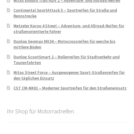
Mitas Enduro Trail-ADV 2 – Adventure- und Allroad-Reifen
Continental SportAttack 5 – Sportreifen für Straße und
Rennstrecke
Metzeler Karoo 4 Street – Adventure- und Allroad-Reifen für
straßenorientierte Fahrer
Dunlop Geomax MX34 – Motocrossreifen für weiche bis
mittlere Böden
Dunlop ScootSmart 2 – Rollerreifen für Stadtverkehr und
Tourenfahrten
Mitas Street Force – Ausgewogener Sport-Straßenreifen für
den täglichen Einsatz
CST CM-NK01 – Moderner Sportreifen für den Straßeneinsatz
Ihr Shop für Motorradreifen