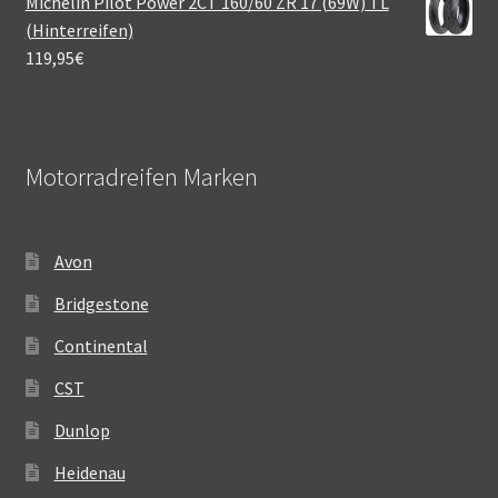
Michelin Pilot Power 2CT 160/60 ZR 17 (69W) TL
(Hinterreifen)
119,95
€
Motorradreifen Marken
Avon
Bridgestone
Continental
CST
Dunlop
Heidenau