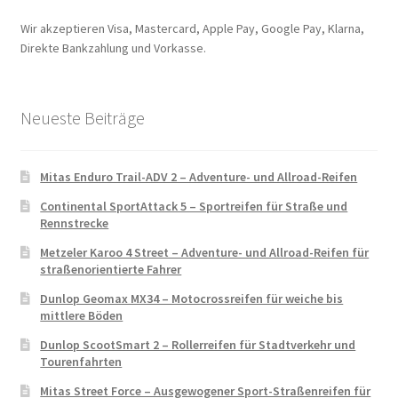
Wir akzeptieren Visa, Mastercard, Apple Pay, Google Pay, Klarna,
Direkte Bankzahlung und Vorkasse.
Neueste Beiträge
Mitas Enduro Trail-ADV 2 – Adventure- und Allroad-Reifen
Continental SportAttack 5 – Sportreifen für Straße und
Rennstrecke
Metzeler Karoo 4 Street – Adventure- und Allroad-Reifen für
straßenorientierte Fahrer
Dunlop Geomax MX34 – Motocrossreifen für weiche bis
mittlere Böden
Dunlop ScootSmart 2 – Rollerreifen für Stadtverkehr und
Tourenfahrten
Mitas Street Force – Ausgewogener Sport-Straßenreifen für