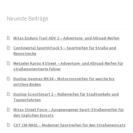
Neueste Beiträge
Mitas Enduro Trail-ADV 2 – Adventure- und Allroad-Reifen
Continental SportAttack 5 – Sportreifen für Straße und
Rennstrecke
Metzeler Karoo 4 Street – Adventure- und Allroad-Reifen für
straßenorientierte Fahrer
Dunlop Geomax MX34 – Motocrossreifen für weiche bis
mittlere Böden
Dunlop ScootSmart 2 – Rollerreifen für Stadtverkehr und
Tourenfahrten
Mitas Street Force – Ausgewogener Sport-Straßenreifen für
den täglichen Einsatz
CST CM-NK01 – Moderner Sportreifen für den Straßeneinsatz