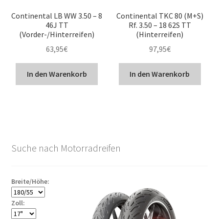
Continental LB WW 3.50 – 8
Continental TKC 80 (M+S)
46J TT
Rf. 3.50 – 18 62S TT
(Vorder-/Hinterreifen)
(Hinterreifen)
63,95
€
97,95
€
In den Warenkorb
In den Warenkorb
Suche nach Motorradreifen
Breite/Höhe:
Zoll: