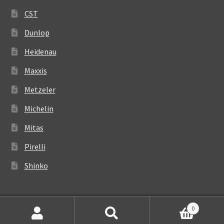
CST
Dunlop
Heidenau
Maxxis
Metzeler
Michelin
Mitas
Pirelli
Shinko
0
Suchen
Suchen