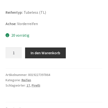
Reifentyp:
Tubeless (TL)
Achse:
Vorderreifen
20 vorrätig
Pirelli
In den Warenkorb
Diablo
Rosso
IV
120/70
Artikelnummer:
8019227397864
Kategorie:
Reifen
ZR
Schlagwörter:
17
,
Pirelli
17
(58W)
TL
(Vorderreifen)