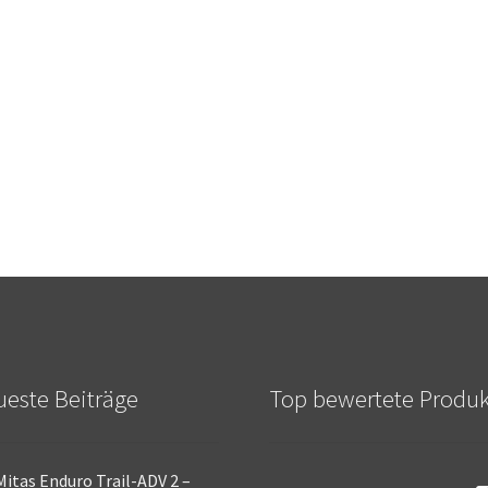
este Beiträge
Top bewertete Produ
Mitas Enduro Trail-ADV 2 –