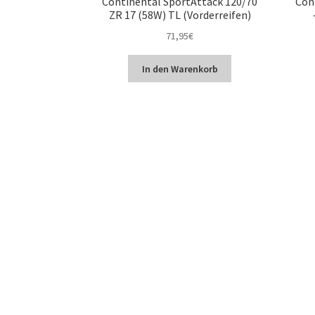
Continental SportAttack 120/70
Con
ZR 17 (58W) TL (Vorderreifen)
71,95
€
In den Warenkorb