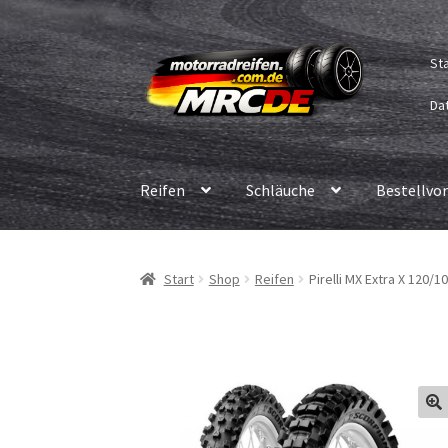
Zur
Zum
St
Navigation
Inhalt
springen
springen
Dat
Reifen
Schläuche
Bestellvo
Start
Shop
Reifen
Pirelli MX Extra X 120/1