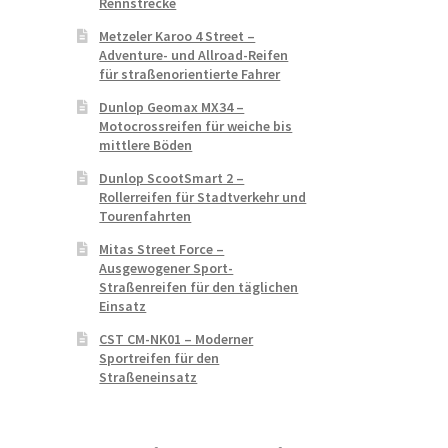
Rennstrecke
Metzeler Karoo 4 Street –
Adventure- und Allroad-Reifen
für straßenorientierte Fahrer
Dunlop Geomax MX34 –
Motocrossreifen für weiche bis
mittlere Böden
Dunlop ScootSmart 2 –
Rollerreifen für Stadtverkehr und
Tourenfahrten
Mitas Street Force –
Ausgewogener Sport-
Straßenreifen für den täglichen
Einsatz
CST CM-NK01 – Moderner
Sportreifen für den
Straßeneinsatz