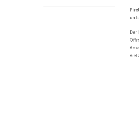
Pire
unte
Der 
Offr
Amat
Viel