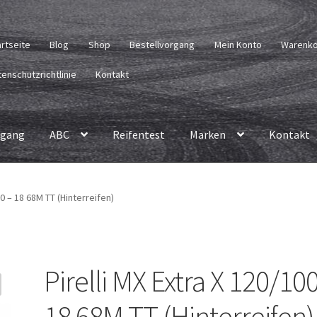
artseite
Blog
Shop
Bestellvorgang
Mein Konto
Warenk
enschutzrichtlinie
Kontakt
rgang
ABC
Reifentest
Marken
Kontakt
00 – 18 68M TT (Hinterreifen)
Pirelli MX Extra X 120/10
18 68M TT (Hinterreifen)