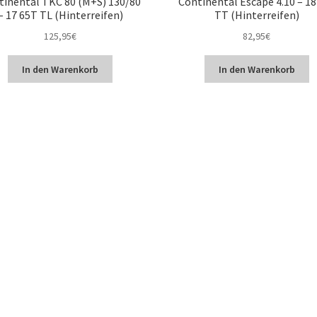
tinental TKC 80 (M+S) 130/80
Continental Escape 4.10 – 18
– 17 65T TL (Hinterreifen)
TT (Hinterreifen)
125,95
€
82,95
€
In den Warenkorb
In den Warenkorb