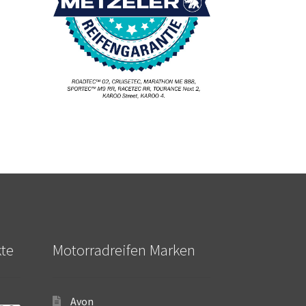
kte
Motorradreifen Marken
Avon