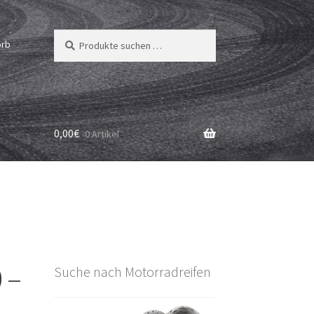
Suchen
Suchen
orb
nach:
0,00
€
0 Artikel
0 –
Suche nach Motorradreifen