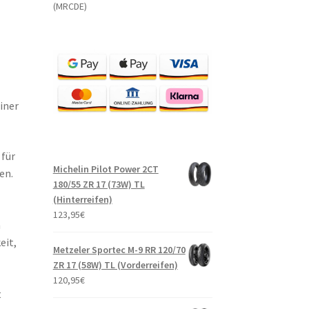
(MRCDE)
iner
 für
Michelin Pilot Power 2CT
en.
180/55 ZR 17 (73W) TL
(Hinterreifen)
123,95
€
n
eit,
Metzeler Sportec M-9 RR 120/70
ZR 17 (58W) TL (Vorderreifen)
120,95
€
t