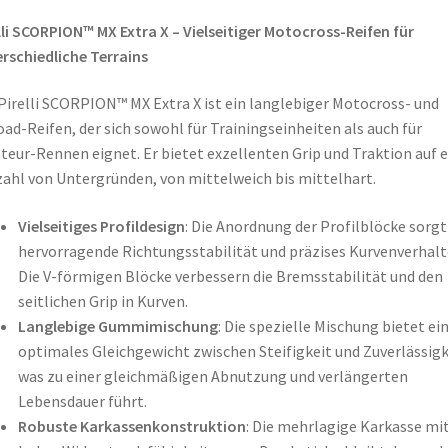
lli SCORPION™ MX Extra X – Vielseitiger Motocross-Reifen für
rschiedliche Terrains
Pirelli SCORPION™ MX Extra X ist ein langlebiger Motocross- und
oad-Reifen, der sich sowohl für Trainingseinheiten als auch für
eur-Rennen eignet. Er bietet exzellenten Grip und Traktion auf e
zahl von Untergründen, von mittelweich bis mittelhart.
Vielseitiges Profildesign
: Die Anordnung der Profilblöcke sorgt
hervorragende Richtungsstabilität und präzises Kurvenverhalt
Die V-förmigen Blöcke verbessern die Bremsstabilität und den
seitlichen Grip in Kurven.
Langlebige Gummimischung
: Die spezielle Mischung bietet ei
optimales Gleichgewicht zwischen Steifigkeit und Zuverlässigk
was zu einer gleichmäßigen Abnutzung und verlängerten
Lebensdauer führt.
Robuste Karkassenkonstruktion
: Die mehrlagige Karkasse mi