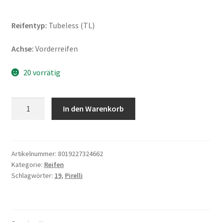
Reifentyp:
Tubeless (TL)
Achse:
Vorderreifen
20 vorrätig
Pirelli
In den Warenkorb
Scorpion
Rally
STR
(M+S)
Artikelnummer:
8019227324662
Kategorie:
Reifen
110/80
Schlagwörter:
19
,
Pirelli
R
19
59H
TL