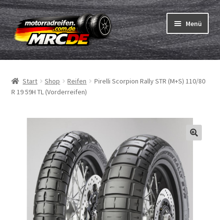
Zur
Zum
Menü
Navigation
Inhalt
springen
springen
Unterm
Reifen
öffnen
Start
Shop
Reifen
Pirelli Scorpion Rally STR (M+S) 110/80
Unterm
Schläuche
R 19 59H TL (Vorderreifen)
öffnen
Bestellvorgang
Unterm
ABC
öffnen
Reifentest
Unterm
Marken
öffnen
Kontakt