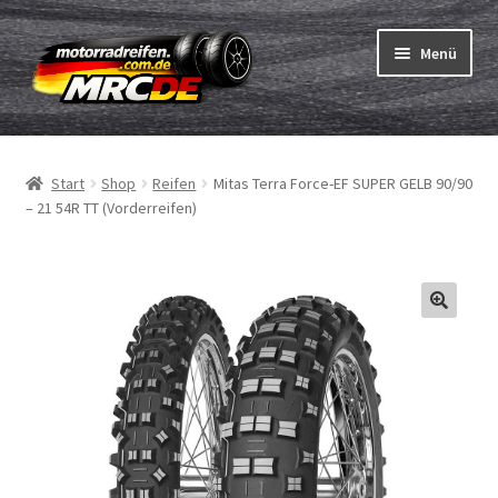
Zur
Zum
Menü
Navigation
Inhalt
springen
springen
Unterm
Reifen
öffnen
Start
Shop
Reifen
Mitas Terra Force-EF SUPER GELB 90/90
Unterm
Schläuche
– 21 54R TT (Vorderreifen)
öffnen
Bestellvorgang
Unterm
ABC
öffnen
Reifentest
Unterm
Marken
öffnen
Kontakt