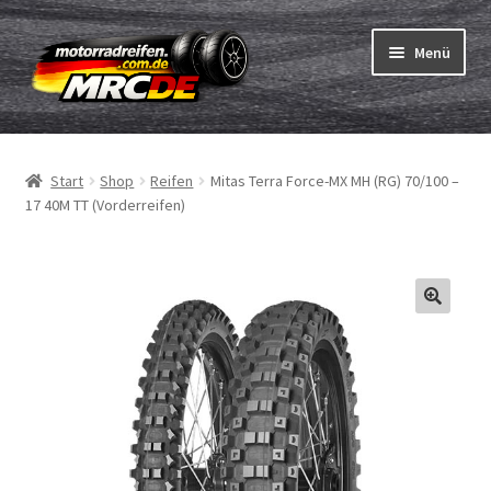
Zur
Zum
Menü
Navigation
Inhalt
springen
springen
Unterm
Reifen
öffnen
Start
Shop
Reifen
Mitas Terra Force-MX MH (RG) 70/100 –
Unterm
Schläuche
17 40M TT (Vorderreifen)
öffnen
Bestellvorgang
Unterm
ABC
öffnen
Reifentest
Unterm
Marken
öffnen
Kontakt