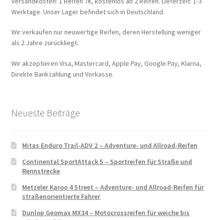
Versandkosten: 1 Reifen 7€, kostenlos ab 2 Reifen. Lieferzeit: 1-3
Werktage. Unser Lager befindet sich in Deutschland.
Wir verkaufen nur neuwertige Reifen, deren Herstellung weniger
als 2 Jahre zurückliegt.
Wir akzeptieren Visa, Mastercard, Apple Pay, Google Pay, Klarna,
Direkte Bankzahlung und Vorkasse.
Neueste Beiträge
Mitas Enduro Trail-ADV 2 – Adventure- und Allroad-Reifen
Continental SportAttack 5 – Sportreifen für Straße und
Rennstrecke
Metzeler Karoo 4 Street – Adventure- und Allroad-Reifen für
straßenorientierte Fahrer
Dunlop Geomax MX34 – Motocrossreifen für weiche bis