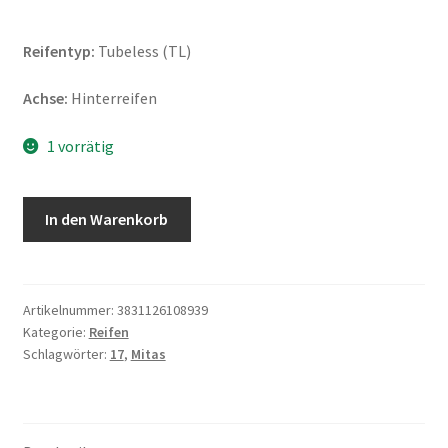
Reifentyp:
Tubeless (TL)
Achse:
Hinterreifen
1 vorrätig
Mitas
In den Warenkorb
Enduro
Trail
XT+
M+S
Artikelnummer:
3831126108939
Kategorie:
Reifen
170/60
Schlagwörter:
17
,
Mitas
B
17
72T
TL