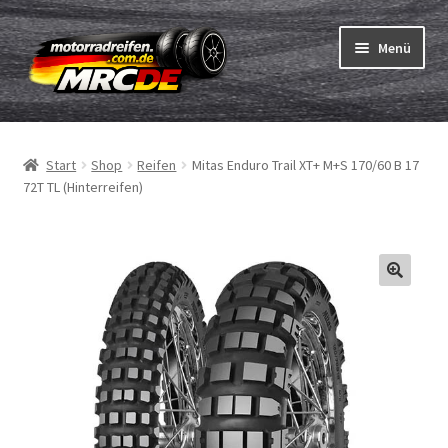
Zur
Zum
Menü
Navigation
Inhalt
springen
springen
Unterm
Reifen
öffnen
Start
Shop
Reifen
Mitas Enduro Trail XT+ M+S 170/60 B 17
Unterm
Schläuche
72T TL (Hinterreifen)
öffnen
Bestellvorgang
Unterm
ABC
öffnen
Reifentest
Unterm
Marken
öffnen
Kontakt