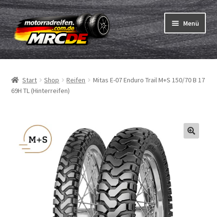
Zur
Zum
Menü
Navigation
Inhalt
springen
springen
Unterm
Reifen
öffnen
Start
Shop
Reifen
Mitas E-07 Enduro Trail M+S 150/70 B 17
Unterm
Schläuche
69H TL (Hinterreifen)
öffnen
Bestellvorgang
Unterm
ABC
öffnen
Reifentest
Unterm
Marken
öffnen
Kontakt