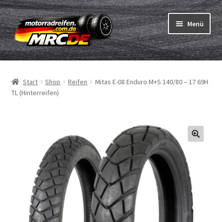
Zur
Zum
Menü
Navigation
Inhalt
springen
springen
Unterm
Reifen
öffnen
Start
Shop
Reifen
Mitas E-08 Enduro M+S 140/80 – 17 69H
Unterm
Schläuche
TL (Hinterreifen)
öffnen
Bestellvorgang
Unterm
ABC
öffnen
Reifentest
Unterm
Marken
öffnen
Kontakt