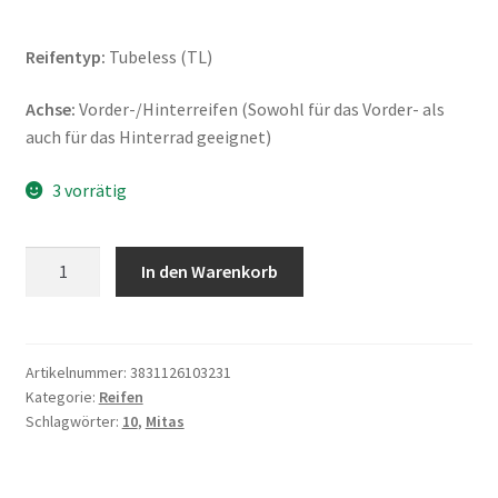
Reifentyp:
Tubeless (TL)
Achse:
Vorder-/Hinterreifen (Sowohl für das Vorder- als
auch für das Hinterrad geeignet)
3 vorrätig
Mitas
In den Warenkorb
Maxima
130/90
-
10
Artikelnummer:
3831126103231
Kategorie:
Reifen
61P
Schlagwörter:
10
,
Mitas
TL
(Vorder-/Hinterreifen)
Menge