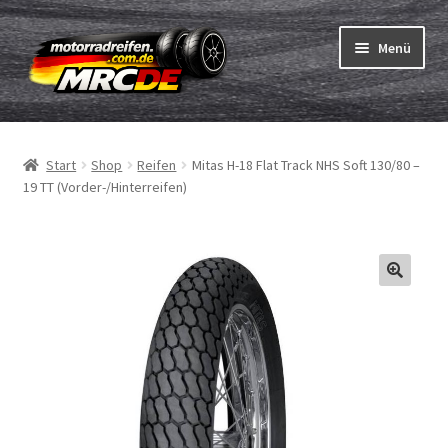
Zur
Zum
Menü
Navigation
Inhalt
springen
springen
Unterm
Reifen
öffnen
Start
Shop
Reifen
Mitas H-18 Flat Track NHS Soft 130/80 –
Unterm
Schläuche
19 TT (Vorder-/Hinterreifen)
öffnen
Bestellvorgang
Unterm
ABC
öffnen
Reifentest
Unterm
Marken
öffnen
Kontakt