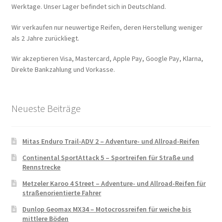
Werktage. Unser Lager befindet sich in Deutschland.
Wir verkaufen nur neuwertige Reifen, deren Herstellung weniger
als 2 Jahre zurückliegt.
Wir akzeptieren Visa, Mastercard, Apple Pay, Google Pay, Klarna,
Direkte Bankzahlung und Vorkasse.
Neueste Beiträge
Mitas Enduro Trail-ADV 2 – Adventure- und Allroad-Reifen
Continental SportAttack 5 – Sportreifen für Straße und
Rennstrecke
Metzeler Karoo 4 Street – Adventure- und Allroad-Reifen für
straßenorientierte Fahrer
Dunlop Geomax MX34 – Motocrossreifen für weiche bis
mittlere Böden