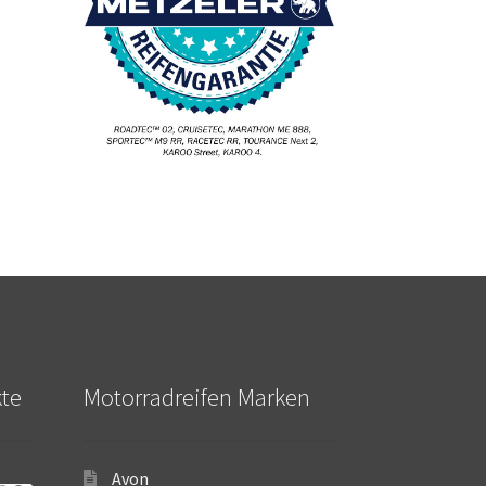
kte
Motorradreifen Marken
Avon