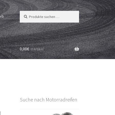
Suchen
Suchen
orb
nach:
0,00
€
0 Artikel
Suche nach Motorradreifen
L