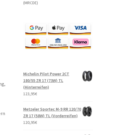
(MRCDE)
Michelin Pilot Power 2CT
180/55 ZR 17 (73W) TL
ng,
(Hinterreifen)
123,95
€
Metzeler Sportec M-9 RR 120/70
ern
ZR 17 (58W) TL (Vorderreifen)
120,95
€