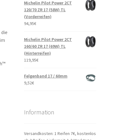
Michelin Pilot Power 2CT
120/70 ZR 17 (58W) TL
(Vorderreifen)
94,95
€
 die
Michelin Pilot Power 2CT
 im
160/60 ZR 17 (69W) TL
(Hinterreifen)
119,95
€
ch™
Felgenband 17 / 60mm
9,52
€
Information
Versandkosten: 1 Reifen 7€, kostenlos