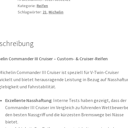
Kategorie:
Reifen
-
Schlagwörter:
21
,
Michelin
21
54H
TL
(Vorderreifen)
schreibung
Menge
elin Commander III Cruiser – Custom- & Cruiser-Reifen
Michelin Commander III Cruiser ist speziell für V-Twin-Cruiser
ickelt und bietet herausragende Leistung in Bezug auf Nasshaftu
lebigkeit und Fahrstabilität.
Exzellente Nasshaftung
: Interne Tests haben gezeigt, dass der
Commander III Cruiser im Vergleich zu führenden Wettbewerb
den besten Nassgriff und die kürzesten Bremswege bei Nässe
bietet.