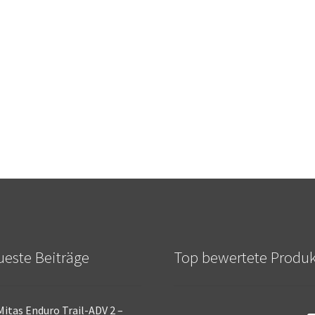
este Beiträge
Top bewertete Produ
Mitas Enduro Trail-ADV 2 –