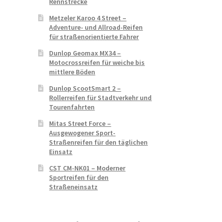
Rennstrecke
Metzeler Karoo 4 Street –
Adventure- und Allroad-Reifen
für straßenorientierte Fahrer
Dunlop Geomax MX34 –
Motocrossreifen für weiche bis
mittlere Böden
Dunlop ScootSmart 2 –
Rollerreifen für Stadtverkehr und
Tourenfahrten
Mitas Street Force –
Ausgewogener Sport-
Straßenreifen für den täglichen
Einsatz
CST CM-NK01 – Moderner
Sportreifen für den
Straßeneinsatz