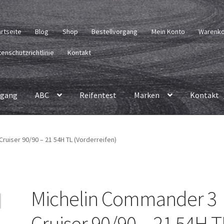
artseite
Blog
Shop
Bestellvorgang
Mein Konto
Warenk
enschutzrichtlinie
Kontakt
rgang
ABC
Reifentest
Marken
Kontakt
ruiser 90/90 – 21 54H TL (Vorderreifen)
Michelin Commander 3
Cruiser 90/90 – 21 54H T