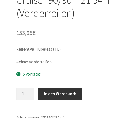
(Vorderreifen)
153,95
€
Reifentyp:
Tubeless (TL)
Achse:
Vorderreifen
5 vorrätig
Michelin
In den Warenkorb
Commander
3
Cruiser
90/90
Artikelnummer:
3528708382411