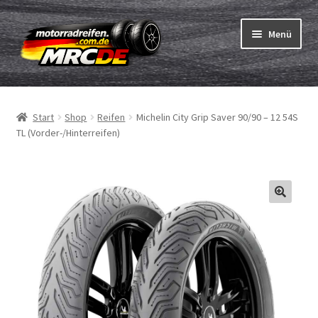
Zur
Zum
Menü
Navigation
Inhalt
springen
springen
Unterm
Reifen
öffnen
Start
Shop
Reifen
Michelin City Grip Saver 90/90 – 12 54S
Unterm
Schläuche
TL (Vorder-/Hinterreifen)
öffnen
Bestellvorgang
Unterm
ABC
öffnen
Reifentest
Unterm
Marken
öffnen
Kontakt