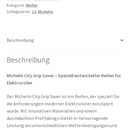
Kategorie:
Reifen
-
Schlagwörter:
12
,
Michelin
12
54S
TL
(Vorder-/Hinterreifen)
Beschreibung
Menge
Beschreibung
Michelin City Grip Saver – Speziell entwickelter Reifen für
Elektroroller
Der Michelin City Grip Saver ist ein Reifen, der speziell für
die Anforderungen moderner Elektroroller konzipiert
wurde. Mit innovativen Materialien und einem
durchdachten Profildesign bietet er hervorragende
Leistung bei unterschiedlichen Wetterbedingungen und