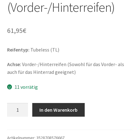
(Vorder-/Hinterreifen)
61,95
€
Reifentyp:
Tubeless (TL)
Achse:
Vorder-/Hinterreifen (Sowohl für das Vorder- als
auch für das Hinterrad geeignet)
11 vorrätig
Michelin
In den Warenkorb
City
Grip
Saver
90/90
Artikelnummer:
3528708576667