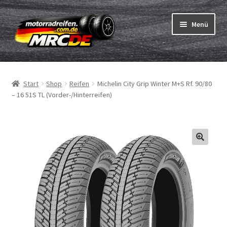
Zur
Zum
Menü
Navigation
Inhalt
springen
springen
Unterm
Reifen
öffnen
Start
Shop
Reifen
Michelin City Grip Winter M+S Rf. 90/80
Unterm
Schläuche
– 16 51S TL (Vorder-/Hinterreifen)
öffnen
Bestellvorgang
Unterm
ABC
öffnen
Reifentest
Unterm
Marken
öffnen
Kontakt