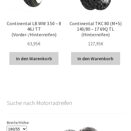
Continental LB WW 3.50 – 8
Continental TKC 80 (M+S)
46J TT
140/80 – 17 69Q TL
(Vorder-/Hinterreifen)
(Hinterreifen)
63,95
€
127,95
€
In den Warenkorb
In den Warenkorb
Suche nach Motorradreifen
Breite/Höhe: