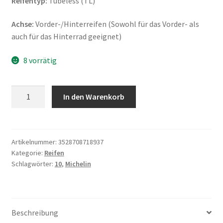
Reifentyp:
Tubeless (TL)
Achse:
Vorder-/Hinterreifen (Sowohl für das Vorder- als
auch für das Hinterrad geeignet)
8 vorrätig
Michelin
In den Warenkorb
S
1
3.00
-
Artikelnummer:
3528708718937
Kategorie:
Reifen
10
Schlagwörter:
10
,
Michelin
50J
TL
(Vorder-/Hinterreifen)
Menge
Beschreibung