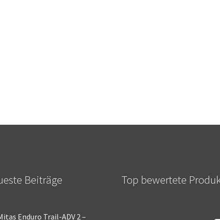
este Beiträge
Top bewertete Produ
Mitas Enduro Trail-ADV 2 –