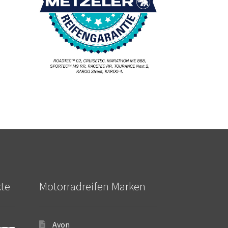
kte
Motorradreifen Marken
Avon