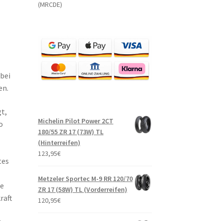
(MRCDE)
bei
en.
t,
Michelin Pilot Power 2CT
o
180/55 ZR 17 (73W) TL
(Hinterreifen)
123,95
€
tes
Metzeler Sportec M-9 RR 120/70
te
ZR 17 (58W) TL (Vorderreifen)
raft
120,95
€