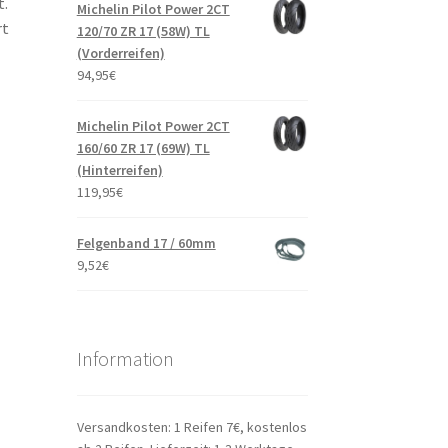
t.
Michelin Pilot Power 2CT
rt
120/70 ZR 17 (58W) TL
(Vorderreifen)
94,95
€
Michelin Pilot Power 2CT
160/60 ZR 17 (69W) TL
(Hinterreifen)
119,95
€
Felgenband 17 / 60mm
9,52
€
Information
Versandkosten: 1 Reifen 7€, kostenlos