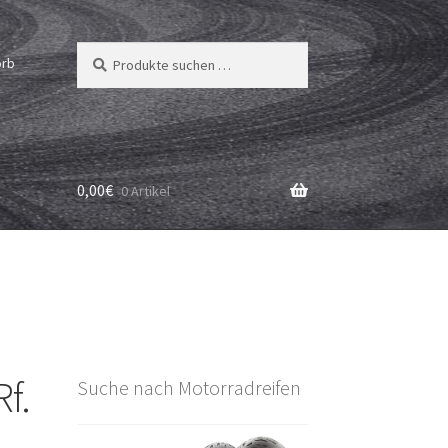
Suchen
Suchen
orb
nach:
0,00
€
0 Artikel
f.
Suche nach Motorradreifen