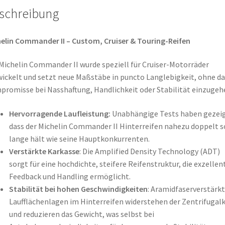
schreibung
elin Commander II – Custom, Cruiser & Touring-Reifen
Michelin Commander II wurde speziell für Cruiser-Motorräder
ickelt und setzt neue Maßstäbe in puncto Langlebigkeit, ohne da
romisse bei Nasshaftung, Handlichkeit oder Stabilität einzugeh
Hervorragende Laufleistung:
Unabhängige Tests haben gezeig
dass der Michelin Commander II Hinterreifen nahezu doppelt s
lange hält wie seine Hauptkonkurrenten.
Verstärkte Karkasse
: Die Amplified Density Technology (ADT)
sorgt für eine hochdichte, steifere Reifenstruktur, die exzellen
Feedback und Handling ermöglicht.
Stabilität bei hohen Geschwindigkeiten
: Aramidfaserverstärk
Laufflächenlagen im Hinterreifen widerstehen der Zentrifugalk
und reduzieren das Gewicht, was selbst bei