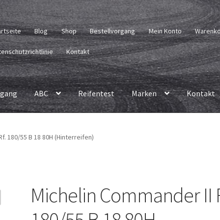
artseite
Blog
Shop
Bestellvorgang
Mein Konto
Warenk
enschutzrichtlinie
Kontakt
rgang
ABC
Reifentest
Marken
Kontakt
f. 180/55 B 18 80H (Hinterreifen)
Michelin Commander II R
180/55 B 18 80H