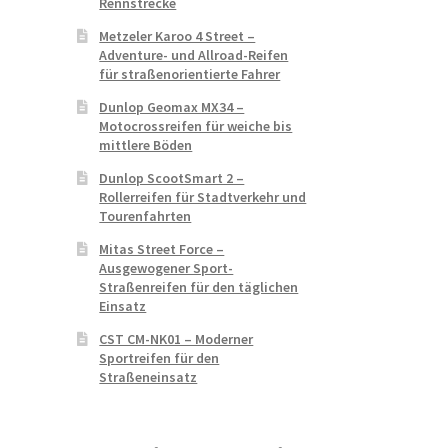
Rennstrecke
Metzeler Karoo 4 Street –
Adventure- und Allroad-Reifen
für straßenorientierte Fahrer
Dunlop Geomax MX34 –
Motocrossreifen für weiche bis
mittlere Böden
Dunlop ScootSmart 2 –
Rollerreifen für Stadtverkehr und
Tourenfahrten
Mitas Street Force –
Ausgewogener Sport-
Straßenreifen für den täglichen
Einsatz
CST CM-NK01 – Moderner
Sportreifen für den
Straßeneinsatz