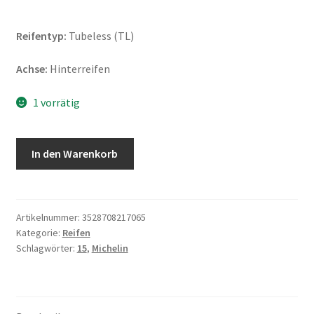
Reifentyp:
Tubeless (TL)
Achse:
Hinterreifen
1 vorrätig
Michelin
In den Warenkorb
Commander
3
Cruiser
150/90
Artikelnummer:
3528708217065
Kategorie:
Reifen
B
Schlagwörter:
15
,
Michelin
15
74H
TL
(Hinterreifen)