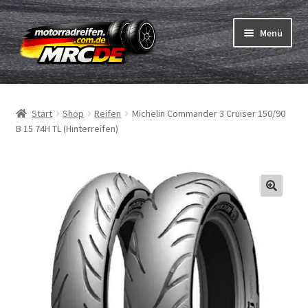
Zur
Zum
Menü
Navigation
Inhalt
springen
springen
Unterm
Reifen
öffnen
Start
Shop
Reifen
Michelin Commander 3 Cruiser 150/90
Unterm
Schläuche
B 15 74H TL (Hinterreifen)
öffnen
Bestellvorgang
Unterm
ABC
öffnen
Reifentest
Unterm
Marken
öffnen
Kontakt