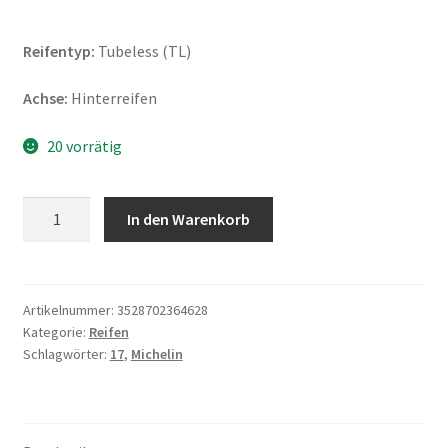
Reifentyp:
Tubeless (TL)
Achse:
Hinterreifen
20 vorrätig
Michelin
In den Warenkorb
Road
5
150/70
ZR
Artikelnummer:
3528702364628
Kategorie:
Reifen
17
Schlagwörter:
17
,
Michelin
(69W)
TL
(Hinterreifen)
Menge