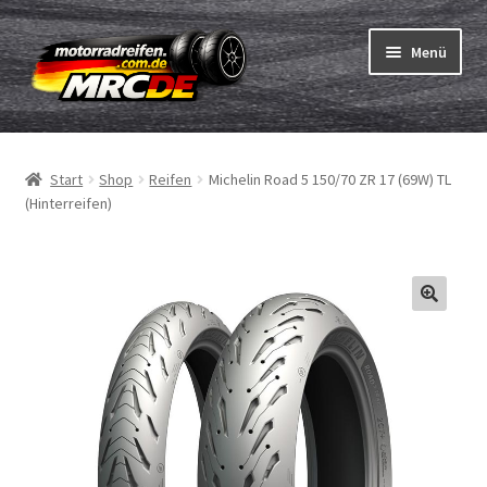
Zur
Zum
Menü
Navigation
Inhalt
springen
springen
Unterm
Reifen
öffnen
Start
Shop
Reifen
Michelin Road 5 150/70 ZR 17 (69W) TL
Unterm
Schläuche
(Hinterreifen)
öffnen
Bestellvorgang
Unterm
ABC
öffnen
Reifentest
Unterm
Marken
öffnen
Kontakt