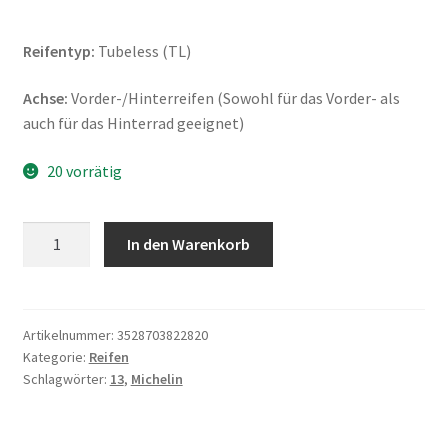
Reifentyp:
Tubeless (TL)
Achse:
Vorder-/Hinterreifen (Sowohl für das Vorder- als
auch für das Hinterrad geeignet)
20 vorrätig
Michelin
In den Warenkorb
Power
Pure
SC
130/60
Artikelnummer:
3528703822820
Kategorie:
Reifen
-
Schlagwörter:
13
,
Michelin
13
60P
TL