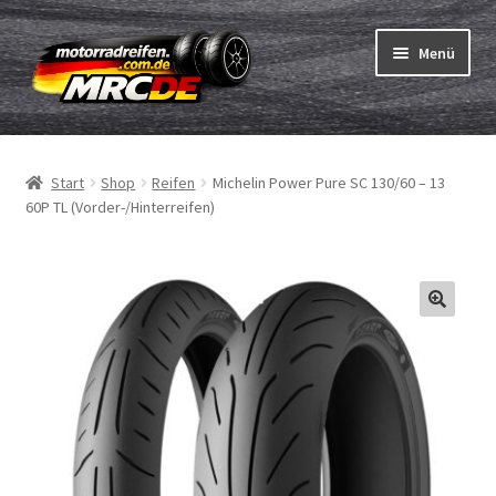
Zur
Zum
Menü
Navigation
Inhalt
springen
springen
Unterm
Reifen
öffnen
Start
Shop
Reifen
Michelin Power Pure SC 130/60 – 13
Unterm
Schläuche
60P TL (Vorder-/Hinterreifen)
öffnen
Bestellvorgang
Unterm
ABC
öffnen
Reifentest
Unterm
Marken
öffnen
Kontakt