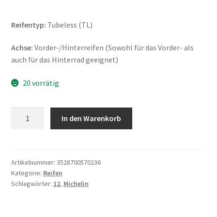
Reifentyp:
Tubeless (TL)
Achse:
Vorder-/Hinterreifen (Sowohl für das Vorder- als
auch für das Hinterrad geeignet)
20 vorrätig
Michelin
In den Warenkorb
Bopper
120/70
-
12
Artikelnummer:
3528700570236
Kategorie:
Reifen
51L
Schlagwörter:
12
,
Michelin
TL
(Vorder-/Hinterreifen)
Menge