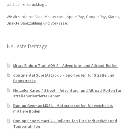
als 2 Jahre zurückliegt.
Wir akzeptieren Visa, Mastercard, Apple Pay, Google Pay, Klarna,
Direkte Bankzahlung und Vorkasse.
Neueste Beiträge
Mitas Enduro Trail-ADV 2 – Adventure- und Allroad-Reifen
Continental SportAttack 5 – Sportreifen für Straße und
Rennstrecke
Metzeler Karoo 4 Street – Adventure- und Allroad-Reifen für
straßenorientierte Fahrer
Dunlop Geomax MX34 – Motocrossreifen für weiche bis
mittlere Böden
Dunlop ScootSmart 2 – Rollerreifen für Stadtverkehr und
Tourenfahrten