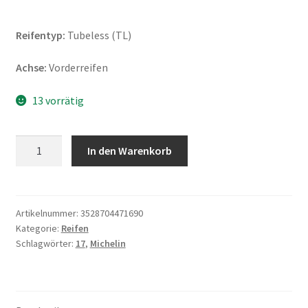
Reifentyp:
Tubeless (TL)
Achse:
Vorderreifen
13 vorrätig
Michelin
In den Warenkorb
Road
Classic
110/80
B
Artikelnummer:
3528704471690
Kategorie:
Reifen
17
Schlagwörter:
17
,
Michelin
57V
TL
(Vorderreifen)
Menge