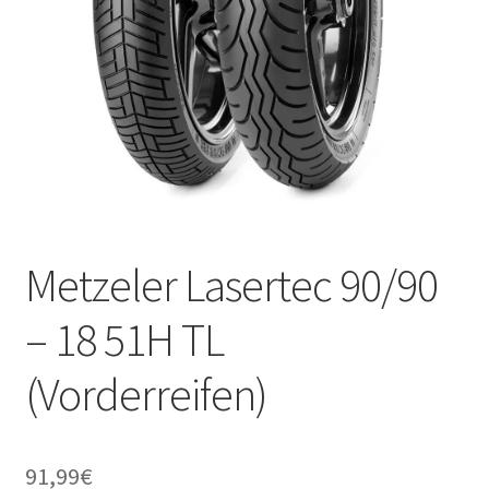
Metzeler Lasertec 90/90
– 18 51H TL
(Vorderreifen)
91,99
€