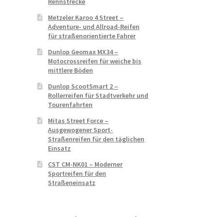
Rennstrecke
Metzeler Karoo 4 Street –
Adventure- und Allroad-Reifen
für straßenorientierte Fahrer
Dunlop Geomax MX34 –
Motocrossreifen für weiche bis
mittlere Böden
Dunlop ScootSmart 2 –
Rollerreifen für Stadtverkehr und
Tourenfahrten
Mitas Street Force –
Ausgewogener Sport-
Straßenreifen für den täglichen
Einsatz
CST CM-NK01 – Moderner
Sportreifen für den
Straßeneinsatz