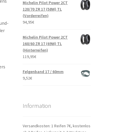
fens
Michelin Pilot Power 2CT
120/70 ZR 17 (58W) TL
(Vorderreifen)
94,95
€
und-
der
Michelin Pilot Power 2CT
160/60 ZR 17 (69W) TL
(Hinterreifen)
119,95
€
ers
Felgenband 17 / 60mm
9,52
€
Information
Versandkosten: 1 Reifen 7€, kostenlos