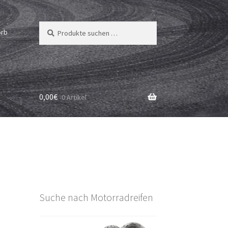
Suchen
Suchen
orb
nach:
0,00
€
0 Artikel
Suche nach Motorradreifen