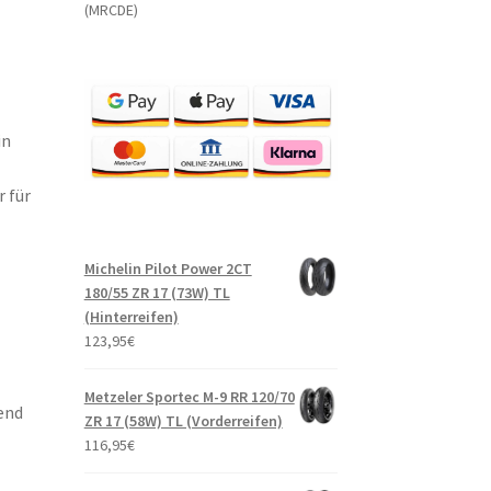
(MRCDE)
in
 für
Michelin Pilot Power 2CT
180/55 ZR 17 (73W) TL
(Hinterreifen)
123,95
€
Metzeler Sportec M-9 RR 120/70
end
ZR 17 (58W) TL (Vorderreifen)
116,95
€