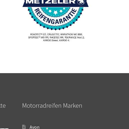
kte
Motorradreifen Marken
Avon