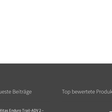
este Beiträge
Top bewertete Produ
Mitas Enduro Trail-ADV 2 –