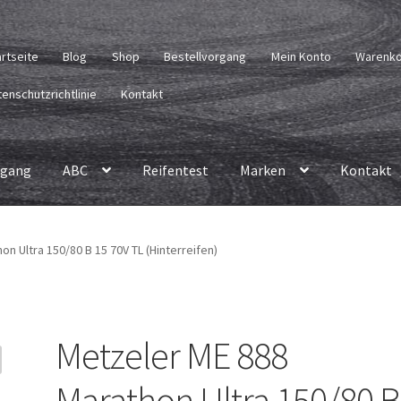
artseite
Blog
Shop
Bestellvorgang
Mein Konto
Warenk
enschutzrichtlinie
Kontakt
rgang
ABC
Reifentest
Marken
Kontakt
n Ultra 150/80 B 15 70V TL (Hinterreifen)
Metzeler ME 888
Marathon Ultra 150/80 B