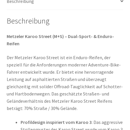
Beschreibung
Menge
Beschreibung
Metzeler Karoo Street (M+S) – Dual-Sport- & Enduro-
Reifen
Der Metzeler Karoo Street ist ein Enduro-Reifen, der
speziell für die Anforderungen moderner Adventure-Bike-
Fahrer entwickelt wurde. Er bietet eine hervorragende
Leistung auf asphaltierten Straßen und überzeugt
gleichzeitig mit solider Offroad-Tauglichkeit auf Schotter-
und Hartbodenwegen. Das geschätzte Straßen- und
Geländeverhältnis des Metzeler Karoo Street Reifens
beträgt: 70% Straße / 30% Gelände.
Profildesign inspiriert vom Karoo 3
: Das aggressive
Stollenmuster des Karoo Street wurde vom Karoo 3