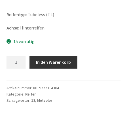
Reifentyp:
Tubeless (TL)
Achse:
Hinterreifen
15 vorrätig
Metzeler
In den Warenkorb
Karoo
Street
(M+S)
150/70
Artikelnummer:
8019227314304
Kategorie:
Reifen
R
Schlagwörter:
18
,
Metzeler
18
70V
TL
(Hinterreifen)