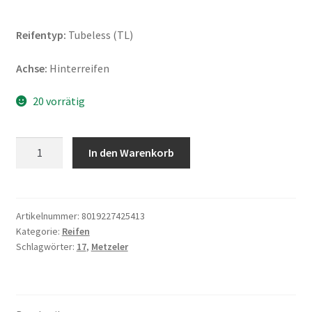
Reifentyp:
Tubeless (TL)
Achse:
Hinterreifen
20 vorrätig
Metzeler
In den Warenkorb
Karoo
4
(M+S)
150/70
Artikelnummer:
8019227425413
Kategorie:
Reifen
R
Schlagwörter:
17
,
Metzeler
17
69T
TL
(Hinterreifen)