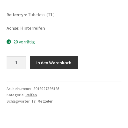
Reifentyp:
Tubeless (TL)
Achse:
Hinterreifen
20 vorrätig
Metzeler
In den Warenkorb
Tourance
Next
2
140/80
Artikelnummer:
8019227396195
Kategorie:
Reifen
R
Schlagwörter:
17
,
Metzeler
17
69V
TL
(Hinterreifen)