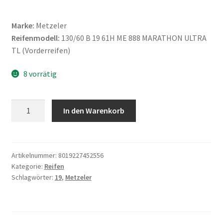
Marke:
Metzeler
Reifenmodell:
130/60 B 19 61H ME 888 MARATHON ULTRA
TL (Vorderreifen)
8 vorrätig
Metzeler
In den Warenkorb
130/60
B
19
61H
Artikelnummer:
8019227452556
Kategorie:
Reifen
ME
Schlagwörter:
19
,
Metzeler
888
MARATHON
ULTRA
TL