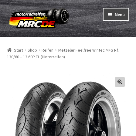
Zur
Zum
Menü
Navigation
Inhalt
springen
springen
Unterm
Reifen
öffnen
Start
Shop
Reifen
Metzeler Feelfree Wintec M+S Rf.
Unterm
Schläuche
130/60 – 13 60P TL (Hinterreifen)
öffnen
Bestellvorgang
Unterm
ABC
öffnen
Reifentest
Unterm
Marken
öffnen
Kontakt