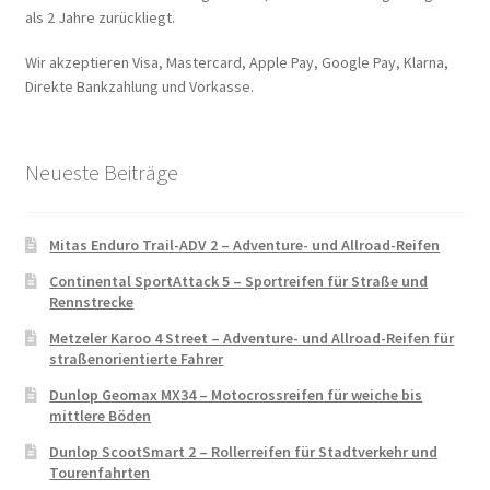
als 2 Jahre zurückliegt.
Wir akzeptieren Visa, Mastercard, Apple Pay, Google Pay, Klarna,
Direkte Bankzahlung und Vorkasse.
Neueste Beiträge
Mitas Enduro Trail-ADV 2 – Adventure- und Allroad-Reifen
Continental SportAttack 5 – Sportreifen für Straße und
Rennstrecke
Metzeler Karoo 4 Street – Adventure- und Allroad-Reifen für
straßenorientierte Fahrer
Dunlop Geomax MX34 – Motocrossreifen für weiche bis
mittlere Böden
Dunlop ScootSmart 2 – Rollerreifen für Stadtverkehr und
Tourenfahrten