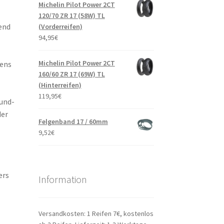
Michelin Pilot Power 2CT
120/70 ZR 17 (58W) TL
end
(Vorderreifen)
94,95
€
Michelin Pilot Power 2CT
fens
160/60 ZR 17 (69W) TL
(Hinterreifen)
119,95
€
und-
der
Felgenband 17 / 60mm
9,52
€
ers
Information
Versandkosten: 1 Reifen 7€, kostenlos