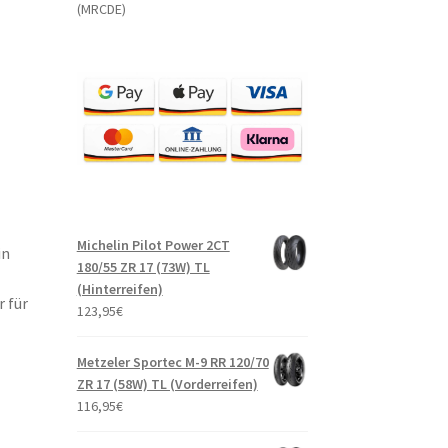
(MRCDE)
Michelin Pilot Power 2CT
in
180/55 ZR 17 (73W) TL
(Hinterreifen)
 für
123,95
€
Metzeler Sportec M-9 RR 120/70
ZR 17 (58W) TL (Vorderreifen)
116,95
€