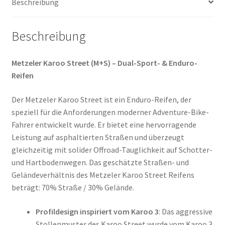
Beschreibung
Menge
Beschreibung
Metzeler Karoo Street (M+S) – Dual-Sport- & Enduro-
Reifen
Der Metzeler Karoo Street ist ein Enduro-Reifen, der
speziell für die Anforderungen moderner Adventure-Bike-
Fahrer entwickelt wurde. Er bietet eine hervorragende
Leistung auf asphaltierten Straßen und überzeugt
gleichzeitig mit solider Offroad-Tauglichkeit auf Schotter-
und Hartbodenwegen. Das geschätzte Straßen- und
Geländeverhältnis des Metzeler Karoo Street Reifens
beträgt: 70% Straße / 30% Gelände.
Profildesign inspiriert vom Karoo 3
: Das aggressive
Stollenmuster des Karoo Street wurde vom Karoo 3