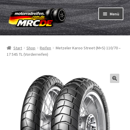
Zur
Zum
Menü
Navigation
Inhalt
springen
springen
Unterm
Reifen
öffnen
Start
Shop
Reifen
Metzeler Karoo Street (M+S) 110/70 –
Unterm
Schläuche
17 54S TL (Vorderreifen)
öffnen
Bestellvorgang
Unterm
ABC
öffnen
Reifentest
Unterm
Marken
öffnen
Kontakt