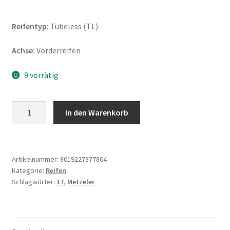
Reifentyp:
Tubeless (TL)
Achse:
Vorderreifen
9 vorrätig
Metzeler
In den Warenkorb
Karoo
Street
(M+S)
110/70
Artikelnummer:
8019227377804
Kategorie:
Reifen
-
Schlagwörter:
17
,
Metzeler
17
54S
TL
(Vorderreifen)