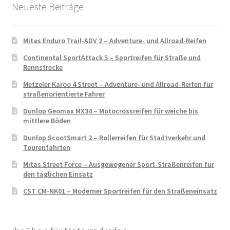
Neueste Beiträge
Mitas Enduro Trail-ADV 2 – Adventure- und Allroad-Reifen
Continental SportAttack 5 – Sportreifen für Straße und
Rennstrecke
Metzeler Karoo 4 Street – Adventure- und Allroad-Reifen für
straßenorientierte Fahrer
Dunlop Geomax MX34 – Motocrossreifen für weiche bis
mittlere Böden
Dunlop ScootSmart 2 – Rollerreifen für Stadtverkehr und
Tourenfahrten
Mitas Street Force – Ausgewogener Sport-Straßenreifen für
den täglichen Einsatz
CST CM-NK01 – Moderner Sportreifen für den Straßeneinsatz